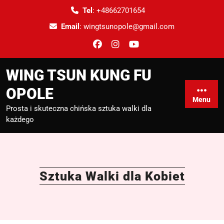
Tel
:
+48662701654
Email
:
wingtsunopole@gmail.com
WING TSUN KUNG FU
OPOLE
Menu
Prosta i skuteczna chińska sztuka walki dla
każdego
Sztuka Walki dla Kobiet