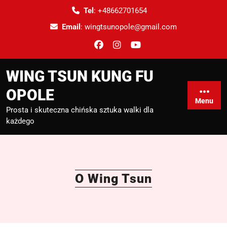
Tel
:
+48662701654
Email
:
wingtsunopole@gmail.com
WING TSUN KUNG FU
OPOLE
Menu
Prosta i skuteczna chińska sztuka walki dla
każdego
O Wing Tsun