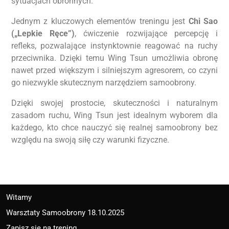
sytuacjach obronnych.
Jednym z kluczowych elementów treningu jest
Chi Sao
(„Lepkie Ręce”)
, ćwiczenie rozwijające percepcję i
refleks, pozwalające instynktownie reagować na ruchy
przeciwnika. Dzięki temu Wing Tsun umożliwia obronę
nawet przed większym i silniejszym agresorem, co czyni
go niezwykle skutecznym narzędziem samoobrony.
Dzięki swojej prostocie, skuteczności i naturalnym
zasadom ruchu, Wing Tsun jest idealnym wyborem dla
każdego, kto chce nauczyć się realnej samoobrony bez
względu na swoją siłę czy warunki fizyczne.
Witamy
Warsztaty Samoobrony 18.10.2025
Zapisz się na trening